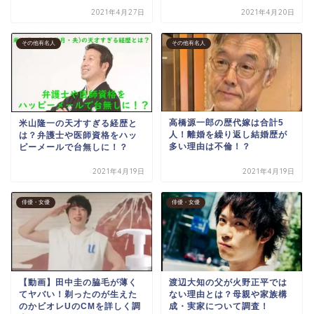
2021年4月27日
2021年4月20日
その他有名人
その他有名人
高橋源一郎の歴代嫁は合計5
米山隆一の天才すぎる経歴と
人！離婚を繰り返し結婚歴が
は？弁護士や医師資格をハッ
多い理由は不倫！？
ピーメールで台無しに！？
2021年4月19日
2021年4月19日
俳優・女優
俳優・女優
【動画】田中圭の脇毛が薄く
渡辺大知の父が火野正平では
てヤバい！剃ったのが生えた
ない理由とは？母親や家族構
のかビオレUのCMを詳しく調
成・実家について調査！