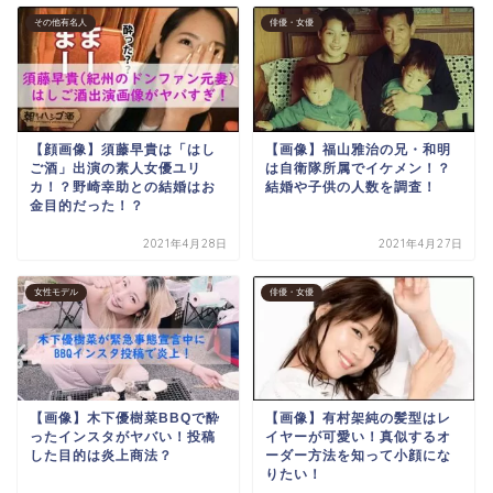
その他有名人
俳優・女優
【顔画像】須藤早貴は「はし
【画像】福山雅治の兄・和明
ご酒」出演の素人女優ユリ
は自衛隊所属でイケメン！？
カ！？野崎幸助との結婚はお
結婚や子供の人数を調査！
金目的だった！？
2021年4月28日
2021年4月27日
女性モデル
俳優・女優
【画像】木下優樹菜BBQで酔
【画像】有村架純の髪型はレ
ったインスタがヤバい！投稿
イヤーが可愛い！真似するオ
した目的は炎上商法？
ーダー方法を知って小顔にな
りたい！