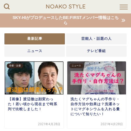
NOAKO STYLE
SKY-HIがプロデュースしたBE:FIRSTメンバー情報はこち
ら
最新記事
芸能人・話題の人
ニュース
テレビ番組
俳優・女優
ニュース
【画像】渡辺徹は顔変わっ
洗たくマグちゃんの手作り・
た！若い頃から現在まで時系
自作方法や効果は？洗濯ネッ
列で比較しました！
トにマグネシウムを入れる量
について知りたい！
2021年4月28日
2021年4月28日