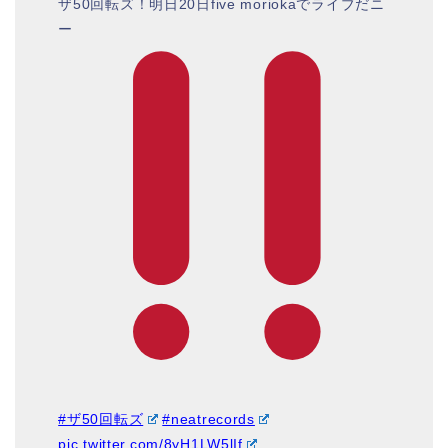
ザ50回転ズ！明日20日five moriokaでライブだニ
ー
#ザ50回転ズ
#neatrecords
pic.twitter.com/8yH1LW5lIf