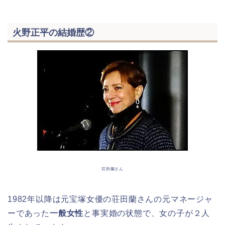
火野正平の結婚歴②
荘田蘭さん
1982年以降は元宝塚女優の荘田蘭さんの元マネージャ
ーであった
一般女性
と事実婚の状態で、女の子が２人