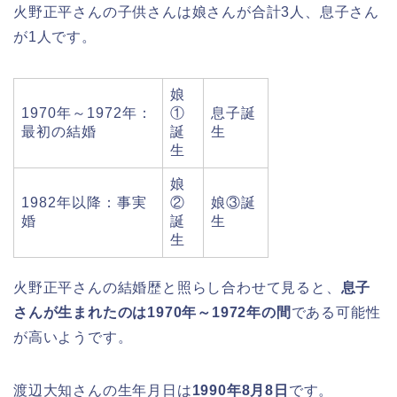
火野正平さんの子供さんは娘さんが合計3人、息子さん
が1人です。
娘
1970年～1972年：
①
息子誕
最初の結婚
誕
生
生
娘
1982年以降：事実
②
娘③誕
婚
誕
生
生
火野正平さんの結婚歴と照らし合わせて見ると、
息子
さんが生まれたのは1970年～1972年の間
である可能性
が高いようです。
渡辺大知さんの生年月日は
1990年8月8日
です。