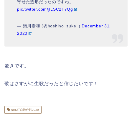
寄せた造形だったのですね。
pic.twitter.com/jlLSC2T7Qg
— 瀬川泰和 (@hoshino_suke_)
December 31,
2020
驚きです。
歌はさすがに生歌だったと信じたいです！
NHK紅白歌合戦2020