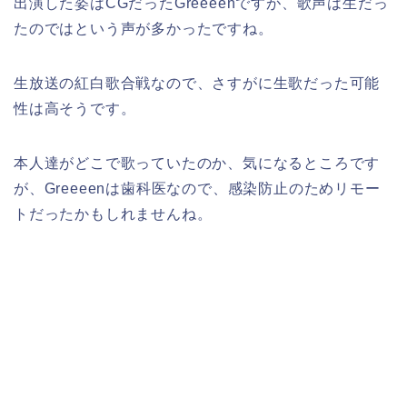
出演した姿はCGだったGreeeenですが、歌声は生だっ
たのではという声が多かったですね。
生放送の紅白歌合戦なので、さすがに生歌だった可能
性は高そうです。
本人達がどこで歌っていたのか、気になるところです
が、Greeeenは歯科医なので、感染防止のためリモー
トだったかもしれませんね。