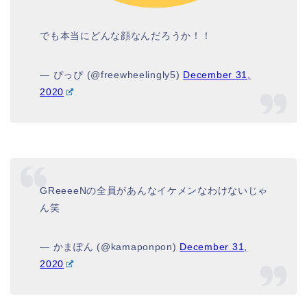
でも本当にどんな顔なんだろうか！！
— ぴっぴ (@freewheelingly5)
December 31,
2020
GReeeeNの全員があんなイケメンなわけないじゃ
ん笑
— かまぽん (@kamaponpon)
December 31,
2020