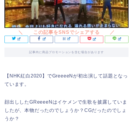
記事内に商品プロモーションを含む場合があります
【NHK紅白2020】でGreeeeNが初出演して話題となっ
ています。
顔出ししたGReeeeNはイケメンで生歌を披露していま
したが、本物だったのでしょうか？CGだったのでしょ
うか？