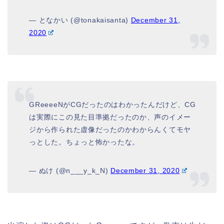
— となかい (@tonakaisanta)
December 31,
2020
GReeeeNがCGだったのはわかったんだけど、CG
は実際にこの見た目準拠だったのか、声のイメー
ジから作られた虚像だったのかわからんくてモヤ
っとした。ちょっと怖かったな。
— ぬけ (@n___y_k_N)
December 31, 2020