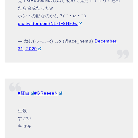
え！GReeeeNの顔出し初めて見た！！！って思っ
たら合成だったw
ホントの顔なのかな？( ´ • ω • ` )
pic.twitter.com/NLxIF9Hk0w
— ねむ(っ=﹏=c) .｡o (@ace_nemu)
December
31, 2020
#紅白
#GReeeeN
生歌..
すごい
キセキ