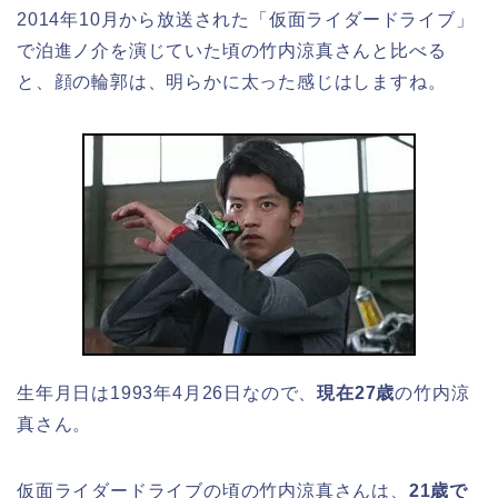
2014年10月から放送された「仮面ライダードライブ」
で泊進ノ介を演じていた頃の竹内涼真さんと比べる
と、顔の輪郭は、明らかに太った感じはしますね。
生年月日は1993年4月26日なので、
現在27歳
の竹内涼
真さん。
仮面ライダードライブの頃の竹内涼真さんは、
21歳で