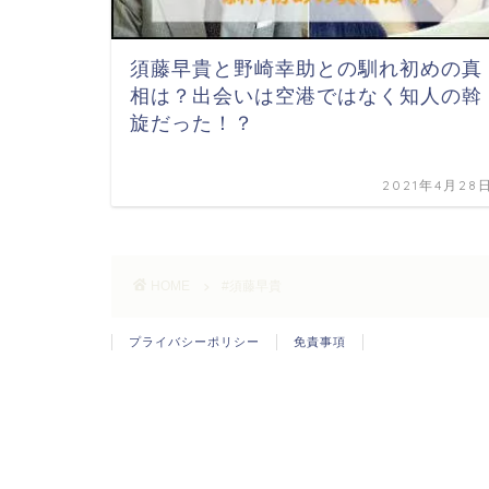
須藤早貴と野崎幸助との馴れ初めの真
相は？出会いは空港ではなく知人の斡
旋だった！？
2021年4月28
HOME
#須藤早貴
プライバシーポリシー
免責事項