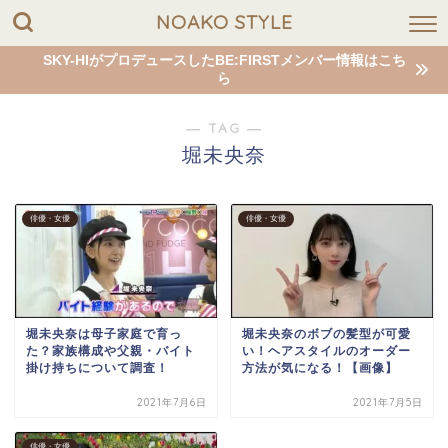
NOAKO STYLE
SKY-HIがプロデュースしたBE:FIRSTメンバー情報はこち
ら
― TAG ―
堀未央奈
俳優・女優
俳優・女優
堀未央奈は母子家庭で育っ
堀未央奈のボブの髪型が可愛
た？家族構成や父親・バイト
い！ヘアスタイルのオーダー
掛け持ちについて調査！
方法が気になる！【画像】
2021年7月6日
2021年7月5日
俳優・女優