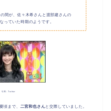
日
の間が、佐々木希さんと渡部建さんの
なっていた時期のようです。
引用：Twitter
年夏頃まで、
二宮和也さん
と交際していました。