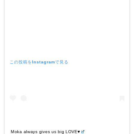
この投稿をInstagramで見る
Moka always gives us big LOVE♥️