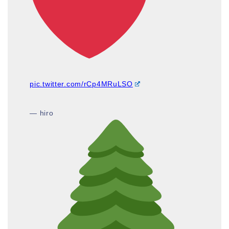
pic.twitter.com/rCp4MRuLSO
— hiro