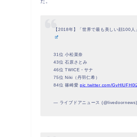
た。
【2018年】「世界で最も美しい顔100
31位 小松菜奈
43位 石原さとみ
46位 TWICE・サナ
75位 Niki（丹羽仁希）
84位 篠崎愛
pic.twitter.com/GvHlUFH0l
— ライブドアニュース (@livedoornews