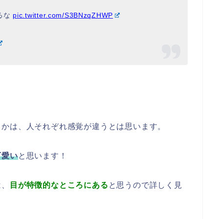
るな
pic.twitter.com/S3BNzqZHWP
！
うかは、人それぞれ感覚が違うとは思います。
可愛い
と思います！
は、
目が特徴的なところにある
と思うので詳しく見