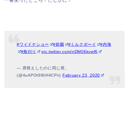
一番笑ったところ！たしかに！
#ワイドナショー
#前園
#ミルクボーイ
#内海
#角刈り
pic.twitter.com/nDM06kvwf6
— 席替えしたのに同じ席。
(@4uAPOt9I8iH4CPn)
February 23, 2020