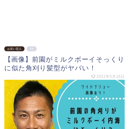
お笑い芸人
PR
【画像】前園がミルクボーイそっくり
に似た角刈り髪型がヤバい！
2021年5月16日