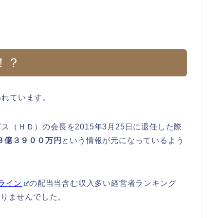
！？
われています。
（ＨＤ）の会長を2015年3月25日に退任した際
３億３９００万円
という情報が元になっているよう
ライン
の配当当含む収入多い経営者ランキング
ありませんでした。