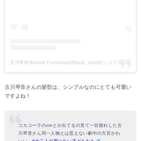
古川琴音/Kotone Furukawa(@harp_tone)がシェアした投稿
古川琴音さんの髪型は、シンプルなのにとても可愛い
ですよね！
コカコーラのcmとか出てるの見て一目惚れした古
川琴音さん同一人物とは思えない劇中の方言かわ
いい
#十二人の死にたい子どもたち