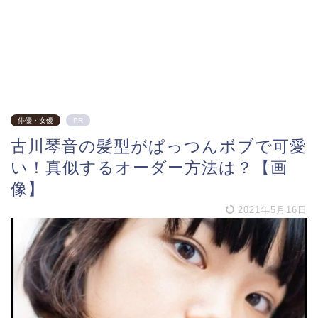
俳優・女優
PR
古川琴音の髪型がぱっつんボブで可愛
い！真似するオーダー方法は？【画
像】
2021年5月16日