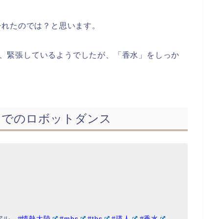
紛れたのでは？と思います。
では、緊張しているようでしたが、「香水」をしっか
陸」でのロボットダンス
アル。
#情熱大陸
#mbs
#tbs
#瑛人
#香水