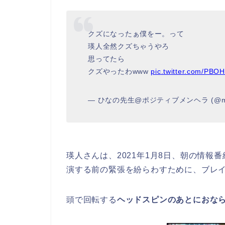
クズになったぁ僕をー。って
瑛人全然クズちゃうやろ
思ってたら
クズやったわwww
pic.twitter.com/PBO
— ひなの先生@ポジティブメンヘラ (@mik
瑛人さんは、2021年1月8日、朝の情報
演する前の緊張を紛らわすために、ブレ
頭で回転する
ヘッドスピンのあとにおな