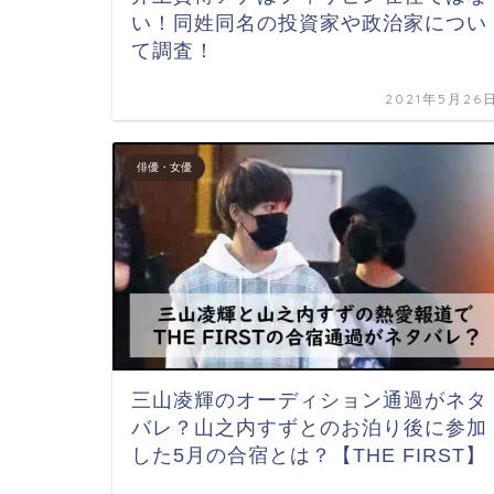
い！同姓同名の投資家や政治家につい
て調査！
2021年5月26
俳優・女優
三山凌輝のオーディション通過がネタ
バレ？山之内すずとのお泊り後に参加
した5月の合宿とは？【THE FIRST】