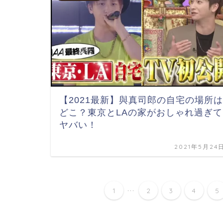
【2021最新】與真司郎の自宅の場所は
どこ？東京とLAの家がおしゃれ過ぎて
ヤバい！
2021年5月24
...
1
2
3
4
5