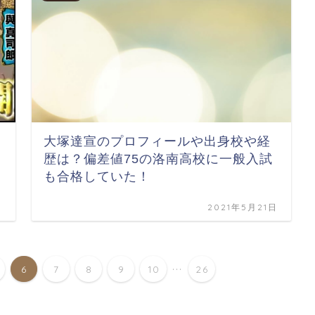
大塚達宣のプロフィールや出身校や経
歴は？偏差値75の洛南高校に一般入試
も合格していた！
日
2021年5月21日
...
6
7
8
9
10
26