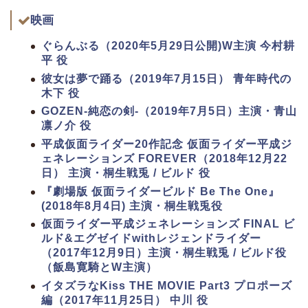
映画
ぐらんぶる（2020年5月29日公開)W主演 今村耕
平 役
彼女は夢で踊る（2019年7月15日） 青年時代の
木下 役
GOZEN-純恋の剣-（2019年7月5日）主演・青山
凛ノ介 役
平成仮面ライダー20作記念 仮面ライダー平成ジ
ェネレーションズ FOREVER（2018年12月22
日） 主演・桐生戦兎 / ビルド 役
『劇場版 仮面ライダービルド Be The One』
(2018年8月4日) 主演・桐生戦兎役
仮面ライダー平成ジェネレーションズ FINAL ビ
ルド&エグゼイドwithレジェンドライダー
（2017年12月9日）主演・桐生戦兎 / ビルド役
（飯島寛騎とW主演）
イタズラなKiss THE MOVIE Part3 プロポーズ
編（2017年11月25日） 中川 役