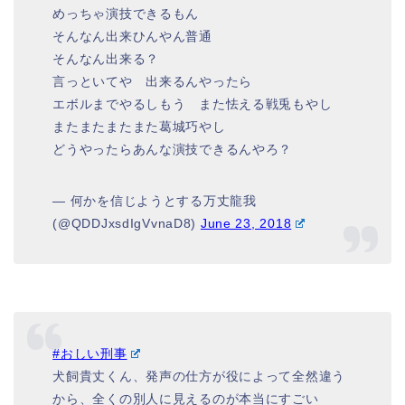
めっちゃ演技できるもん
そんなん出来ひんやん普通
そんなん出来る？
言っといてや 出来るんやったら
エボルまでやるしもう また怯える戦兎もやし
またまたまたまた葛城巧やし
どうやったらあんな演技できるんやろ？
— 何かを信じようとする万丈龍我
(@QDDJxsdIgVvnaD8)
June 23, 2018
#おしい刑事
犬飼貴丈くん、発声の仕方が役によって全然違う
から、全くの別人に見えるのが本当にすごい