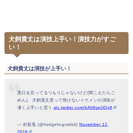
犬飼貴丈は演技上手い！演技力がすご
い！
犬飼貴丈は演技が上手い！
悪口を言ってるつもりじゃないけど(聞こえたらご
めん)、犬飼貴丈君って情けないイケメンの演技が
凄く上手いと思う
pic.twitter.com/kAh9geUOy8
— 針鼠兎 (@hedgehograbbit)
November 12,
2018